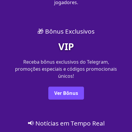
jogadores.
🎁 Bônus Exclusivos
VIP
Receba bônus exclusivos do Telegram,
promoções especiais e códigos promocionais
únicos!
Ver Bônus
📢 Notícias em Tempo Real