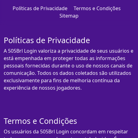
Políticas de Privacidade
Termos e Condições
Sitemap
Políticas de Privacidade
A 505Brl Login valoriza a privacidade de seus usuários e
está empenhada em proteger todas as informações
pessoais fornecidas durante o uso de nossos canais de
comunicação. Todos os dados coletados são utilizados
exclusivamente para fins de melhoria contínua da
experiência de nossos jogadores.
Termos e Condições
Os usuários da 505Brl Login concordam em respeitar