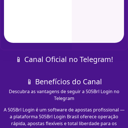
📱 Canal Oficial no Telegram!
📱 Benefícios do Canal
Descubra as vantagens de seguir a 505Brl Login no
Telegram
A 505Brl Login é um software de apostas profissional —
a plataforma 505Brl Login Brasil oferece operação
rápida, apostas flexíveis e total liberdade para os