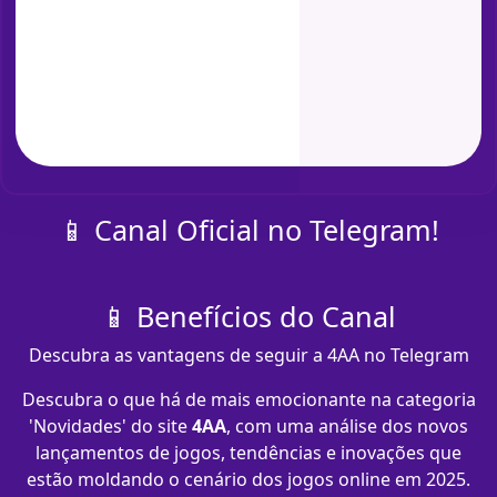
📱 Canal Oficial no Telegram!
📱 Benefícios do Canal
Descubra as vantagens de seguir a 4AA no Telegram
Descubra o que há de mais emocionante na categoria
'Novidades' do site
4AA
, com uma análise dos novos
lançamentos de jogos, tendências e inovações que
estão moldando o cenário dos jogos online em 2025.