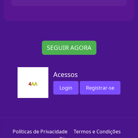
SEGUIR AGORA
Acessos
Login
Registrar-se
Políticas de Privacidade
Termos e Condições