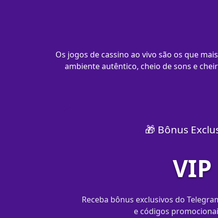
Os jogos de cassino ao vivo são os que ma
ambiente autêntico, cheio de sons e cheir
🎁 Bônus Exclu
VIP
Receba bônus exclusivos do Telegra
e códigos promocionai