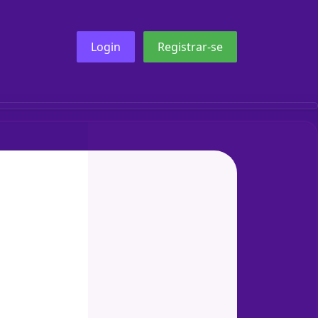
Login
Registrar-se