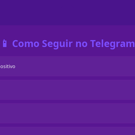
📱 Como Seguir no Telegram
ositivo