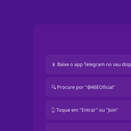
📱 Baixe o app Telegram no seu disp
🔍 Procure por "@46EOficial"
👆 Toque em "Entrar" ou "Join"