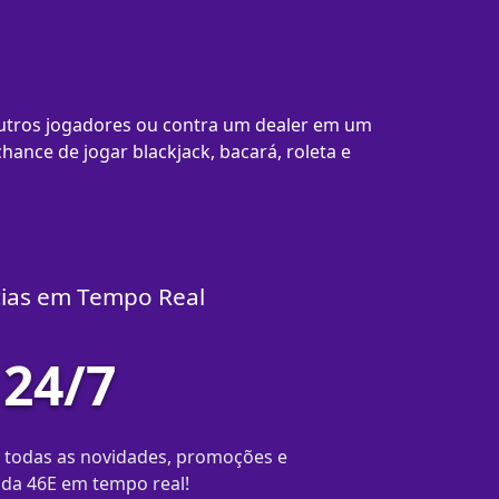
outros jogadores ou contra um dealer em um
hance de jogar blackjack, bacará, roleta e
cias em Tempo Real
24/7
e todas as novidades, promoções e
 da 46E em tempo real!