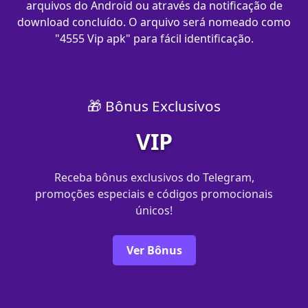
arquivos do Android ou através da notificação de
download concluído. O arquivo será nomeado como
"4555 Vip apk" para fácil identificação.
🎁 Bônus Exclusivos
VIP
Receba bônus exclusivos do Telegram,
promoções especiais e códigos promocionais
únicos!
Ver Bônus