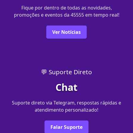
Fique por dentro de todas as novidades,
promoções e eventos da 45555 em tempo real!
Ver Notícias
💬 Suporte Direto
Chat
Suporte direto via Telegram, respostas rápidas e
atendimento personalizado!
Falar Suporte