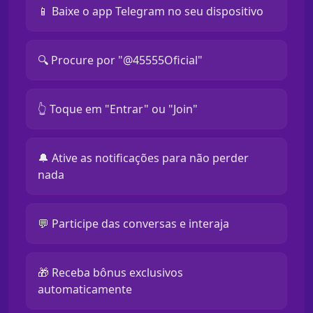
📱 Baixe o app Telegram no seu dispositivo
🔍 Procure por "@45555Oficial"
👆 Toque em "Entrar" ou "Join"
🔔 Ative as notificações para não perder
nada
💬 Participe das conversas e interaja
🎁 Receba bônus exclusivos
automaticamente