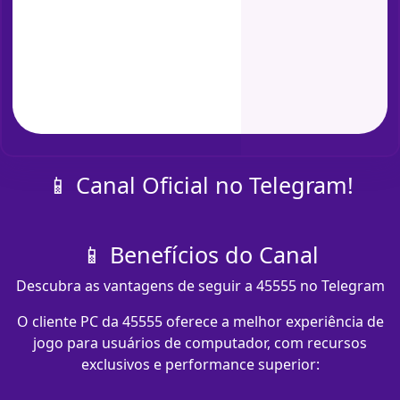
📱 Canal Oficial no Telegram!
📱 Benefícios do Canal
Descubra as vantagens de seguir a 45555 no Telegram
O cliente PC da 45555 oferece a melhor experiência de
jogo para usuários de computador, com recursos
exclusivos e performance superior: