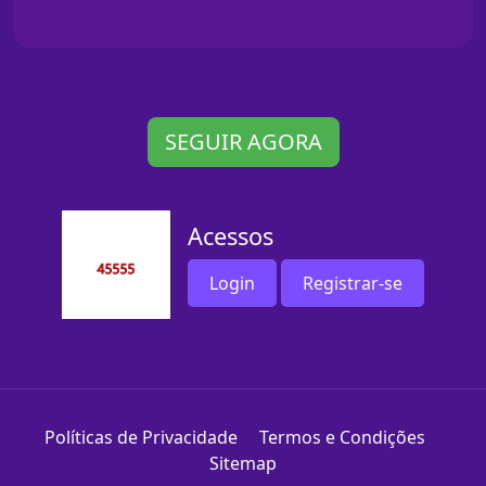
SEGUIR AGORA
Acessos
Login
Registrar-se
Políticas de Privacidade
Termos e Condições
Sitemap