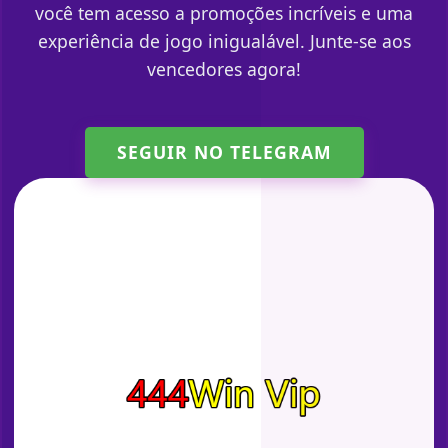
você tem acesso a promoções incríveis e uma
experiência de jogo inigualável. Junte-se aos
vencedores agora!
SEGUIR NO TELEGRAM