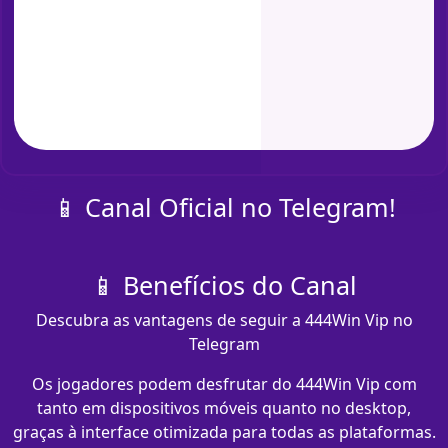
📱 Canal Oficial no Telegram!
📱 Benefícios do Canal
Descubra as vantagens de seguir a 444Win Vip no
Telegram
Os jogadores podem desfrutar do 444Win Vip com​
tanto em dispositivos móveis quanto no desktop,
graças à interface otimizada para todas as plataformas.