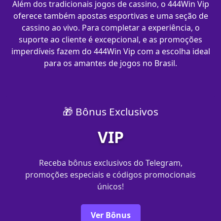
Além dos tradicionais jogos de cassino, o 444Win Vip
oferece também apostas esportivas e uma seção de
cassino ao vivo. Para completar a experiência, o
suporte ao cliente é excepcional, e as promoções
imperdíveis fazem do 444Win Vip com​ a escolha ideal
para os amantes de jogos no Brasil.
🎁 Bônus Exclusivos
VIP
Receba bônus exclusivos do Telegram,
promoções especiais e códigos promocionais
únicos!
Ver Bônus