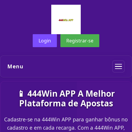
Login
Registrar-se
Menu
📱 444Win APP A Melhor
Plataforma de Apostas
Cadastre-se na 444Win APP para ganhar bônus no
cadastro e em cada recarga. Com a 444Win APP,