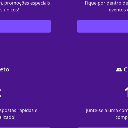
m, promoções especiais
Fique por dentro d
s únicos!
eventos 
reto
👥 
t
espostas rápidas e
Junte-se a uma com
lizado!
compa