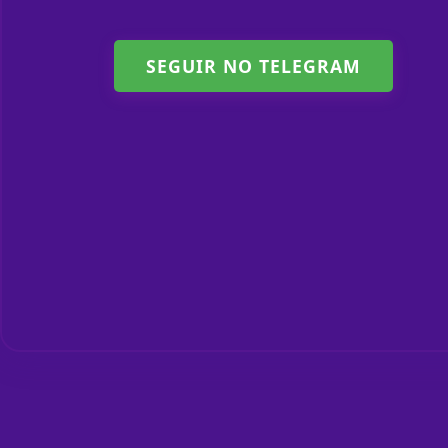
SEGUIR NO TELEGRAM