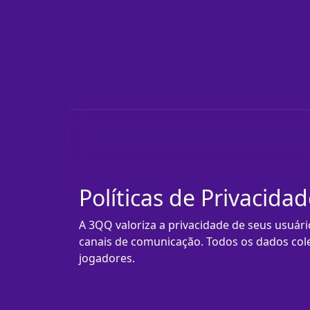
Políticas de Privacida
A 3QQ valoriza a privacidade de seus usuá
canais de comunicação. Todos os dados cole
jogadores.