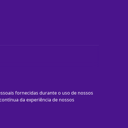
ssoais fornecidas durante o uso de nossos
 contínua da experiência de nossos