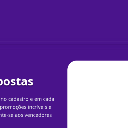
postas
 no cadastro e em cada
promoções incríveis e
unte-se aos vencedores