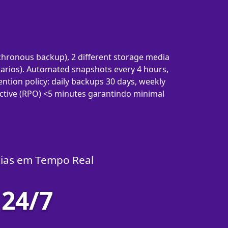
chronous backup), 2 different storage media
enarios). Automated snapshots every 4 hours,
ntion policy: daily backups 30 days, weekly
ective (RPO) <5 minutes garantindo minimal
cias em Tempo Real
24/7