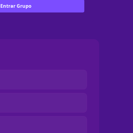
Entrar Grupo