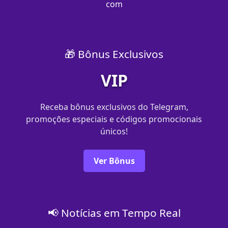
com
🎁 Bônus Exclusivos
VIP
Receba bônus exclusivos do Telegram,
promoções especiais e códigos promocionais
únicos!
Ver Bônus
📢 Notícias em Tempo Real