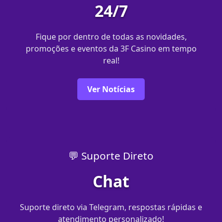
24/7
Fique por dentro de todas as novidades,
promoções e eventos da 3F Casino em tempo
real!
Ver Notícias
💬 Suporte Direto
Chat
Suporte direto via Telegram, respostas rápidas e
atendimento personalizado!