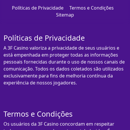
Políticas de Privacidade
Termos e Condições
Sitemap
Políticas de Privacidade
A 3F Casino valoriza a privacidade de seus usuários e
está empenhada em proteger todas as informações
pessoais fornecidas durante o uso de nossos canais de
comunicação. Todos os dados coletados são utilizados
exclusivamente para fins de melhoria contínua da
experiência de nossos jogadores.
Termos e Condições
Os usuários da 3F Casino concordam em respeitar