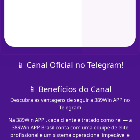
📱 Canal Oficial no Telegram!
📱 Benefícios do Canal
Descubra as vantagens de seguir a 389Win APP no
Telegram
Na 389Win APP , cada cliente é tratado como rei — a
389Win APP Brasil conta com uma equipe de elite
profissional e um sistema operacional impecável e