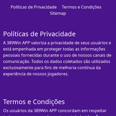
Políticas de Privacidade
Termos e Condições
Sitemap
Políticas de Privacidade
A 389Win APP valoriza a privacidade de seus usuários e
está empenhada em proteger todas as informações
pessoais fornecidas durante o uso de nossos canais de
comunicação. Todos os dados coletados são utilizados
exclusivamente para fins de melhoria contínua da
experiência de nossos jogadores.
Termos e Condições
Os usuários da 389Win APP concordam em respeitar