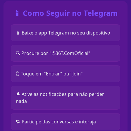
📱 Como Seguir no Telegram
📱 Baixe o app Telegram no seu dispositivo
🔍 Procure por "@36T.ComOficial"
👆 Toque em "Entrar" ou "Join"
🔔 Ative as notificações para não perder
nada
💬 Participe das conversas e interaja