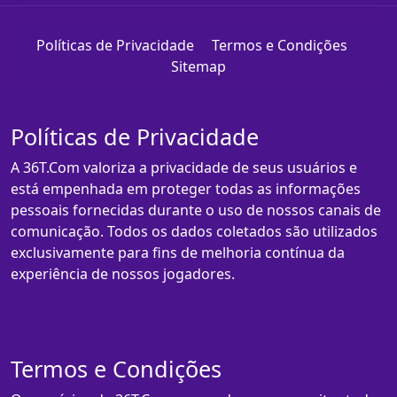
Políticas de Privacidade
Termos e Condições
Sitemap
Políticas de Privacidade
A 36T.Com valoriza a privacidade de seus usuários e
está empenhada em proteger todas as informações
pessoais fornecidas durante o uso de nossos canais de
comunicação. Todos os dados coletados são utilizados
exclusivamente para fins de melhoria contínua da
experiência de nossos jogadores.
Termos e Condições