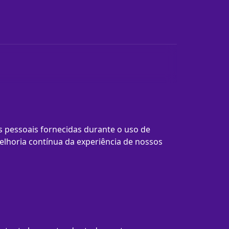
s pessoais fornecidas durante o uso de
elhoria contínua da experiência de nossos