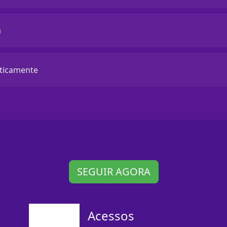
a
aticamente
SEGUIR AGORA
Acessos