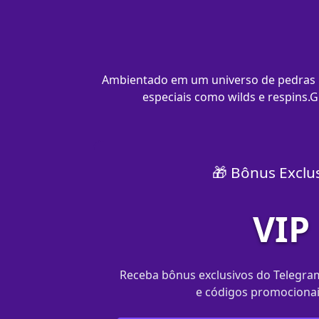
Ambientado em um universo de pedras pr
especiais como wilds e respins.G
🎁 Bônus Exclu
VIP
Receba bônus exclusivos do Telegra
e códigos promocionai