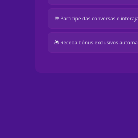
💬 Participe das conversas e interaj
🎁 Receba bônus exclusivos autom