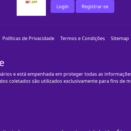
Login
Registrar-se
Políticas de Privacidade
Termos e Condições
Sitemap
de
suários e está empenhada em proteger todas as informaçõe
os coletados são utilizados exclusivamente para fins de m