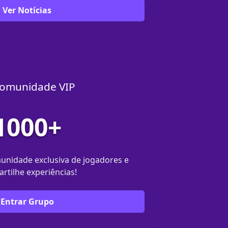
Ver Notícias
Comunidade VIP
1000+
unidade exclusiva de jogadores e
rtilhe experiências!
Entrar Grupo