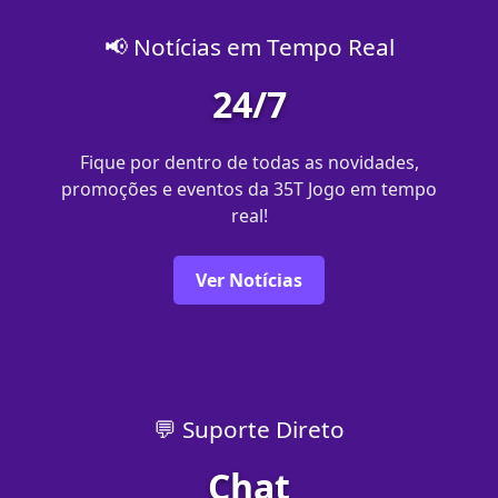
📢 Notícias em Tempo Real
24/7
Fique por dentro de todas as novidades,
promoções e eventos da 35T Jogo em tempo
real!
Ver Notícias
💬 Suporte Direto
Chat