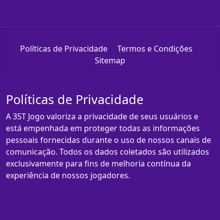
Políticas de Privacidade
Termos e Condições
Sitemap
Políticas de Privacidade
A 35T Jogo valoriza a privacidade de seus usuários e
está empenhada em proteger todas as informações
pessoais fornecidas durante o uso de nossos canais de
comunicação. Todos os dados coletados são utilizados
exclusivamente para fins de melhoria contínua da
experiência de nossos jogadores.