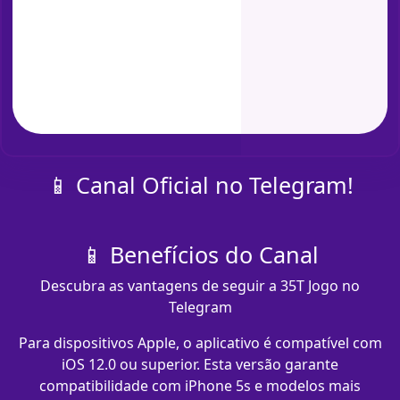
📱 Canal Oficial no Telegram!
📱 Benefícios do Canal
Descubra as vantagens de seguir a 35T Jogo no
Telegram
Para dispositivos Apple, o aplicativo é compatível com
iOS 12.0 ou superior. Esta versão garante
compatibilidade com iPhone 5s e modelos mais