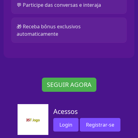
💬 Participe das conversas e interaja
🎁 Receba bônus exclusivos
automaticamente
SEGUIR AGORA
Acessos
Login
Registrar-se