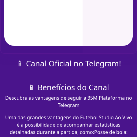
📱 Canal Oficial no Telegram!
📱 Benefícios do Canal
Descubra as vantagens de seguir a 35M Plataforma no
Telegram
Uma das grandes vantagens do Futebol Studio Ao Vivo
é a possibilidade de acompanhar estatísticas
detalhadas durante a partida, como:Posse de bola: