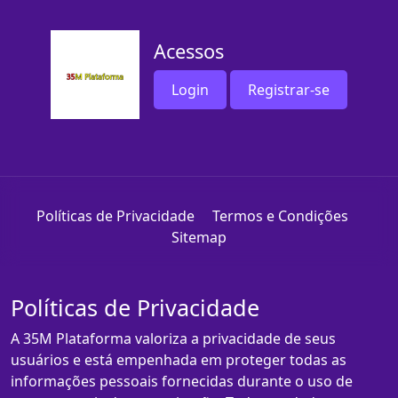
Acessos
Login
Registrar-se
Políticas de Privacidade
Termos e Condições
Sitemap
Políticas de Privacidade
A 35M Plataforma valoriza a privacidade de seus
usuários e está empenhada em proteger todas as
informações pessoais fornecidas durante o uso de