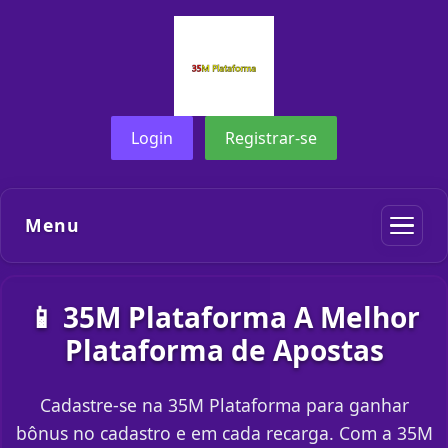
Login
Registrar-se
Menu
📱 35M Plataforma A Melhor
Plataforma de Apostas
Cadastre-se na 35M Plataforma para ganhar
bônus no cadastro e em cada recarga. Com a 35M