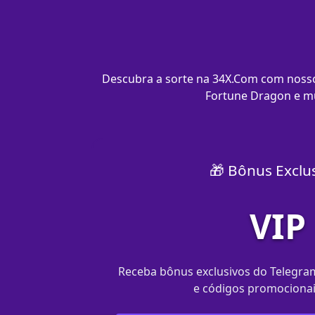
Descubra a sorte na 34X.Com com nosso
Fortune Dragon e mu
🎁 Bônus Exclu
VIP
Receba bônus exclusivos do Telegra
e códigos promocionai