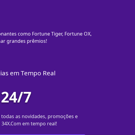
nantes como Fortune Tiger, Fortune OX,
har grandes prêmios!
cias em Tempo Real
24/7
e todas as novidades, promoções e
 34X.Com em tempo real!