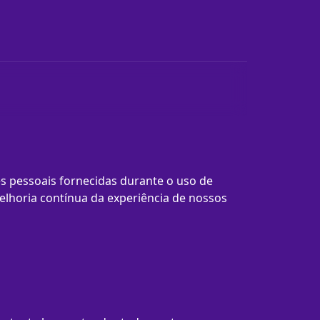
s pessoais fornecidas durante o uso de
elhoria contínua da experiência de nossos