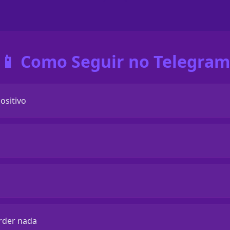
📱 Como Seguir no Telegram
ositivo
erder nada