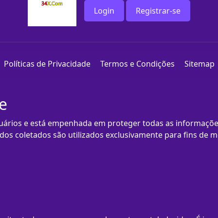
Login
Registrar-se
Políticas de Privacidade
Termos e Condições
Sitemap
de
suários e está empenhada em proteger todas as informaçõe
os coletados são utilizados exclusivamente para fins de m