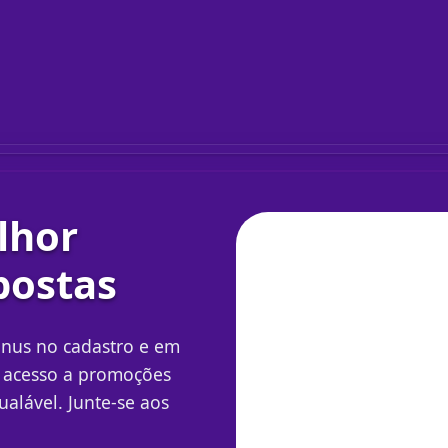
lhor
postas
nus no cadastro e em
 acesso a promoções
ualável. Junte-se aos