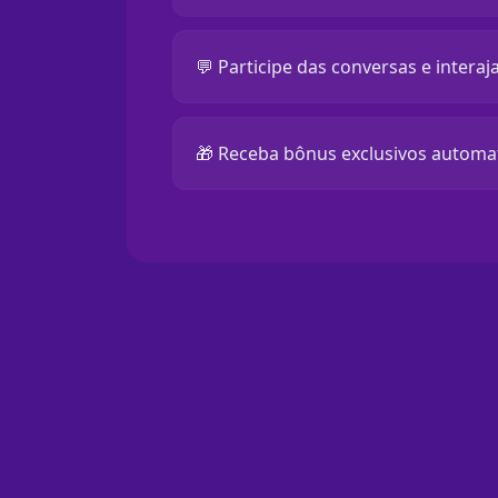
💬 Participe das conversas e interaj
🎁 Receba bônus exclusivos autom