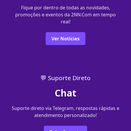
Fique por dentro de todas as novidades,
promoções e eventos da 2NN.Com em tempo
real!
Ver Notícias
💬 Suporte Direto
Chat
Suporte direto via Telegram, respostas rápidas e
atendimento personalizado!