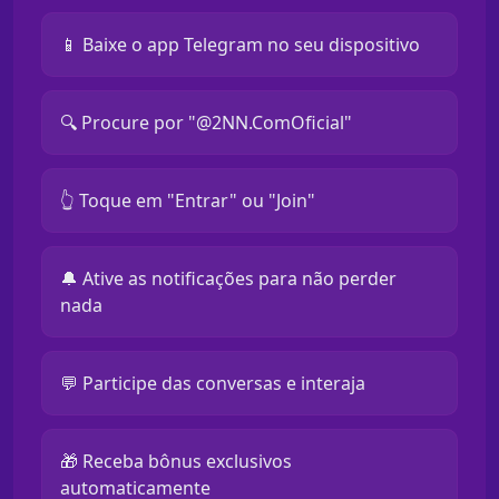
📱 Baixe o app Telegram no seu dispositivo
🔍 Procure por "@2NN.ComOficial"
👆 Toque em "Entrar" ou "Join"
🔔 Ative as notificações para não perder
nada
💬 Participe das conversas e interaja
🎁 Receba bônus exclusivos
automaticamente