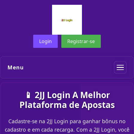
Login
Registrar-se
Menu
📱 2JJ Login A Melhor
Plataforma de Apostas
Cadastre-se na 2JJ Login para ganhar bônus no
cadastro e em cada recarga. Com a 2JJ Login, você