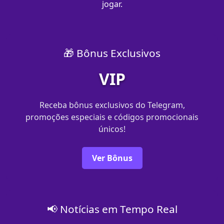
jogar.
🎁 Bônus Exclusivos
VIP
Receba bônus exclusivos do Telegram,
promoções especiais e códigos promocionais
únicos!
Ver Bônus
📢 Notícias em Tempo Real