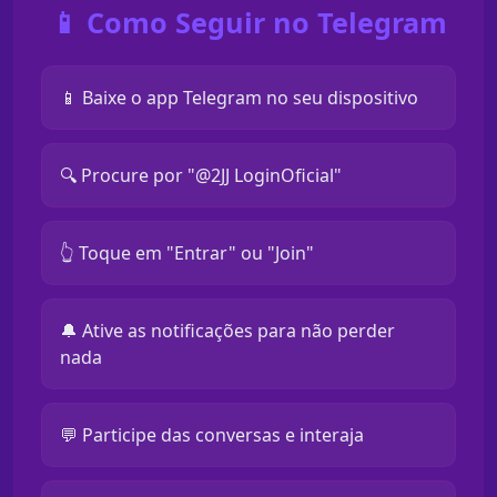
📱 Como Seguir no Telegram
📱 Baixe o app Telegram no seu dispositivo
🔍 Procure por "@2JJ LoginOficial"
👆 Toque em "Entrar" ou "Join"
🔔 Ative as notificações para não perder
nada
💬 Participe das conversas e interaja