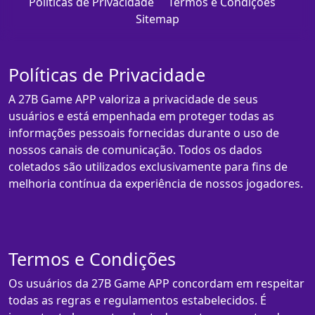
Políticas de Privacidade
Termos e Condições
Sitemap
Políticas de Privacidade
A 27B Game APP valoriza a privacidade de seus
usuários e está empenhada em proteger todas as
informações pessoais fornecidas durante o uso de
nossos canais de comunicação. Todos os dados
coletados são utilizados exclusivamente para fins de
melhoria contínua da experiência de nossos jogadores.
Termos e Condições
Os usuários da 27B Game APP concordam em respeitar
todas as regras e regulamentos estabelecidos. É