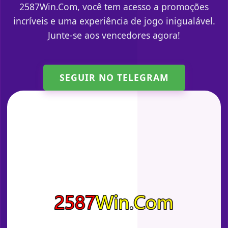
2587Win.Com, você tem acesso a promoções
incríveis e uma experiência de jogo inigualável.
Junte-se aos vencedores agora!
SEGUIR NO TELEGRAM