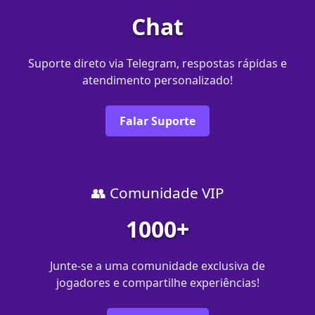
Chat
Suporte direto via Telegram, respostas rápidas e
atendimento personalizado!
Falar Suporte
👥 Comunidade VIP
1000+
Junte-se a uma comunidade exclusiva de
jogadores e compartilhe experiências!