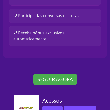
💬 Participe das conversas e interaja
🎁 Receba bônus exclusivos
automaticamente
SEGUIR AGORA
Acessos