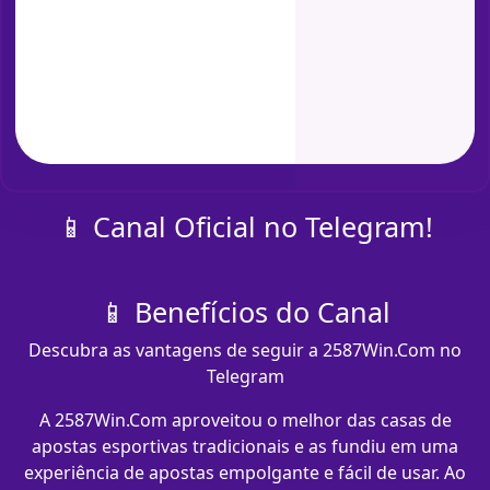
📱 Canal Oficial no Telegram!
📱 Benefícios do Canal
Descubra as vantagens de seguir a 2587Win.Com no
Telegram
A 2587Win.Com aproveitou o melhor das casas de
apostas esportivas tradicionais e as fundiu em uma
experiência de apostas empolgante e fácil de usar. Ao