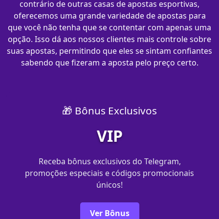
contrário de outras casas de apostas esportivas,
oferecemos uma grande variedade de apostas para
que você não tenha que se contentar com apenas uma
opção. Isso dá aos nossos clientes mais controle sobre
suas apostas, permitindo que eles se sintam confiantes
sabendo que fizeram a aposta pelo preço certo.
🎁 Bônus Exclusivos
VIP
Receba bônus exclusivos do Telegram,
promoções especiais e códigos promocionais
únicos!
Ver Bônus