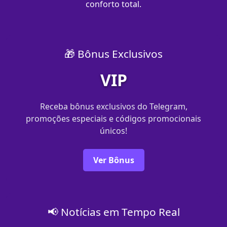
conforto total.
🎁 Bônus Exclusivos
VIP
Receba bônus exclusivos do Telegram,
promoções especiais e códigos promocionais
únicos!
Ver Bônus
📢 Notícias em Tempo Real