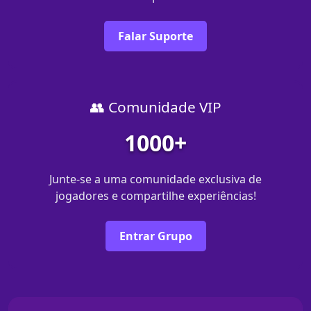
Falar Suporte
👥 Comunidade VIP
1000+
Junte-se a uma comunidade exclusiva de
jogadores e compartilhe experiências!
Entrar Grupo