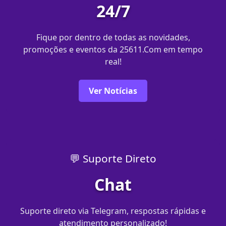
24/7
Fique por dentro de todas as novidades,
promoções e eventos da 25611.Com em tempo
real!
Ver Notícias
💬 Suporte Direto
Chat
Suporte direto via Telegram, respostas rápidas e
atendimento personalizado!