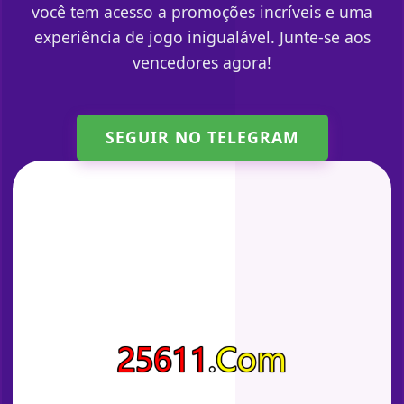
você tem acesso a promoções incríveis e uma
experiência de jogo inigualável. Junte-se aos
vencedores agora!
SEGUIR NO TELEGRAM