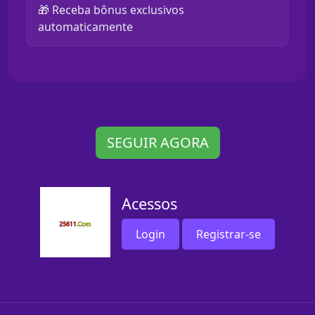
🎁 Receba bônus exclusivos
automaticamente
SEGUIR AGORA
Acessos
Login
Registrar-se