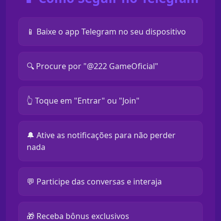
📱 Baixe o app Telegram no seu dispositivo
🔍 Procure por "@222 GameOficial"
👆 Toque em "Entrar" ou "Join"
🔔 Ative as notificações para não perder
nada
💬 Participe das conversas e interaja
🎁 Receba bônus exclusivos