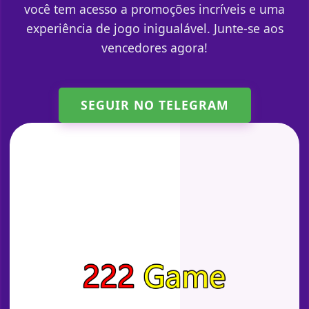
você tem acesso a promoções incríveis e uma
experiência de jogo inigualável. Junte-se aos
vencedores agora!
SEGUIR NO TELEGRAM