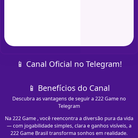
📱 Canal Oficial no Telegram!
📱 Benefícios do Canal
Descubra as vantagens de seguir a 222 Game no
Telegram
Na 222 Game , você reencontra a diversão pura da vida
— com jogabilidade simples, clara e ganhos visíveis, a
222 Game Brasil transforma sonhos em realidade.