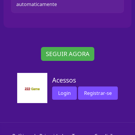
automaticamente
SEGUIR AGORA
Acessos
Login
Registrar-se