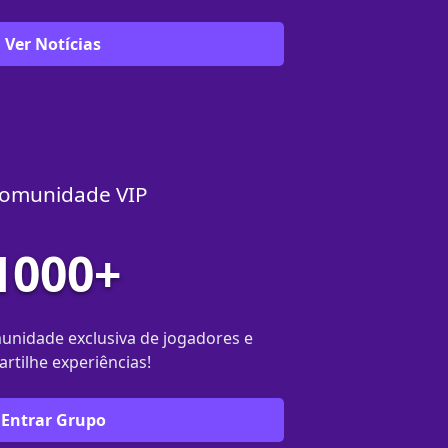
Ver Notícias
Comunidade VIP
1000+
unidade exclusiva de jogadores e
rtilhe experiências!
Entrar Grupo