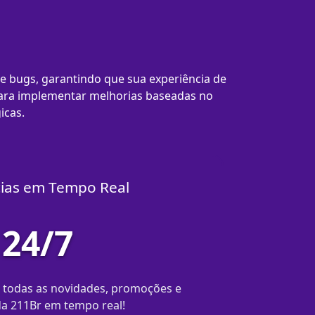
e bugs, garantindo que sua experiência de
para implementar melhorias baseadas no
icas.
cias em Tempo Real
24/7
e todas as novidades, promoções e
da 211Br em tempo real!