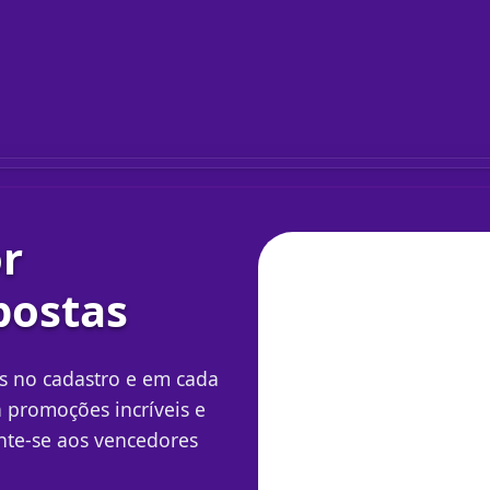
or
postas
s no cadastro e em cada
 promoções incríveis e
unte-se aos vencedores