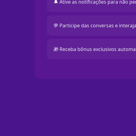
🔔 Ative as notificações para não p
💬 Participe das conversas e interaj
🎁 Receba bônus exclusivos autom