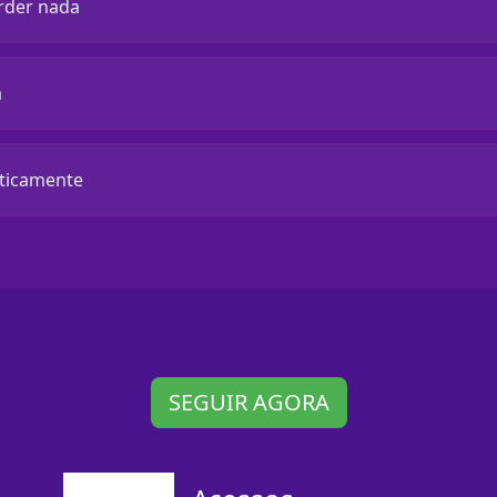
erder nada
a
aticamente
SEGUIR AGORA