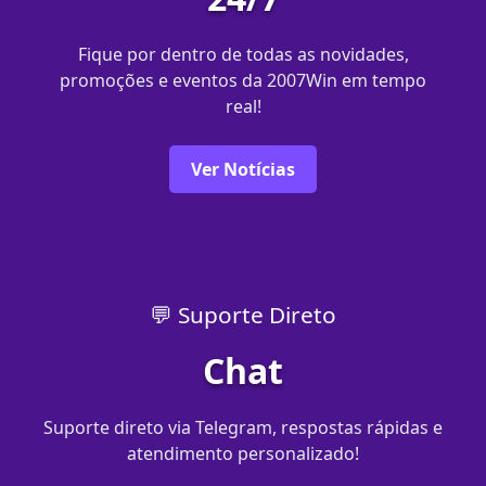
Fique por dentro de todas as novidades,
promoções e eventos da 2007Win em tempo
real!
Ver Notícias
💬 Suporte Direto
Chat
Suporte direto via Telegram, respostas rápidas e
atendimento personalizado!