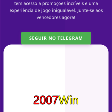
tem acesso a promoções incríveis e uma
experiência de jogo inigualável. Junte-se aos
vencedores agora!
SEGUIR NO TELEGRAM