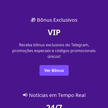
🎁 Bônus Exclusivos
VIP
Receba bônus exclusivos do Telegram,
promoções especiais e códigos promocionais
únicos!
Ver Bônus
📢 Notícias em Tempo Real
24/7