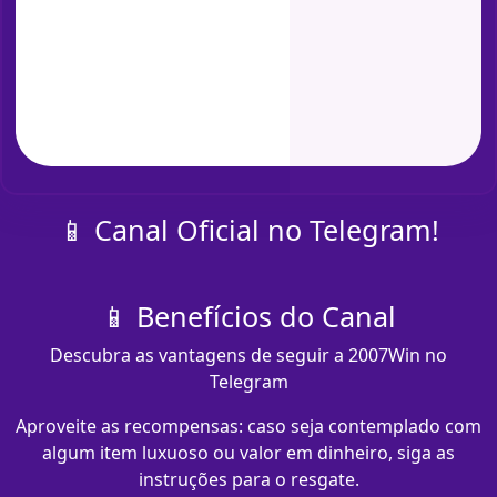
📱 Canal Oficial no Telegram!
📱 Benefícios do Canal
Descubra as vantagens de seguir a 2007Win no
Telegram
Aproveite as recompensas: caso seja contemplado com
algum item luxuoso ou valor em dinheiro, siga as
instruções para o resgate.