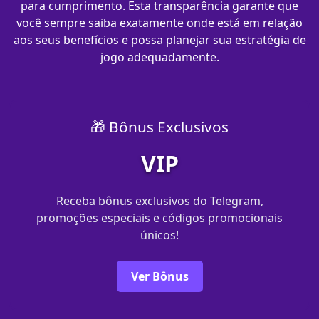
para cumprimento. Esta transparência garante que
você sempre saiba exatamente onde está em relação
aos seus benefícios e possa planejar sua estratégia de
jogo adequadamente.
🎁 Bônus Exclusivos
VIP
Receba bônus exclusivos do Telegram,
promoções especiais e códigos promocionais
únicos!
Ver Bônus