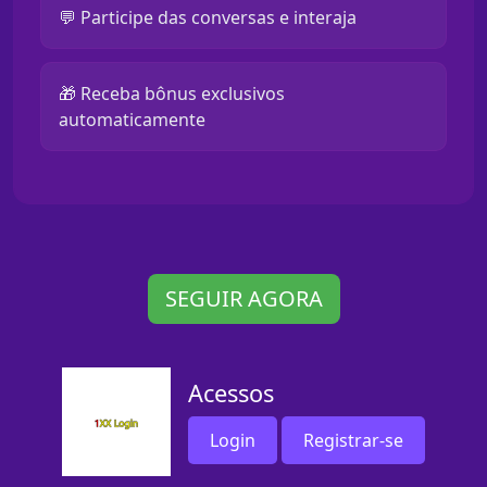
💬 Participe das conversas e interaja
🎁 Receba bônus exclusivos
automaticamente
SEGUIR AGORA
Acessos
Login
Registrar-se