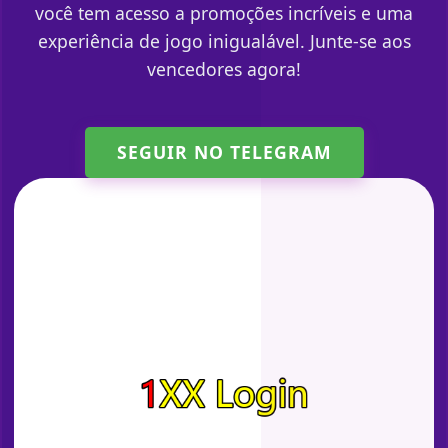
você tem acesso a promoções incríveis e uma
experiência de jogo inigualável. Junte-se aos
vencedores agora!
SEGUIR NO TELEGRAM