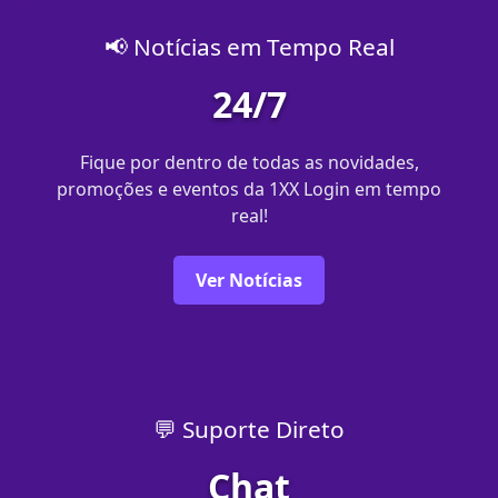
📢 Notícias em Tempo Real
24/7
Fique por dentro de todas as novidades,
promoções e eventos da 1XX Login em tempo
real!
Ver Notícias
💬 Suporte Direto
Chat