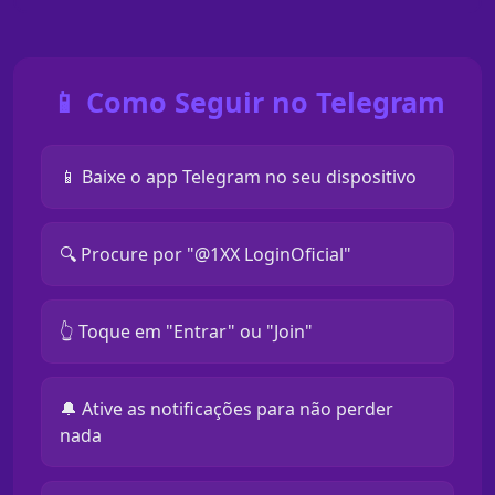
📱 Como Seguir no Telegram
📱 Baixe o app Telegram no seu dispositivo
🔍 Procure por "@1XX LoginOficial"
👆 Toque em "Entrar" ou "Join"
🔔 Ative as notificações para não perder
nada