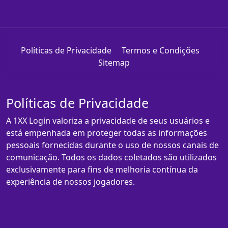
Políticas de Privacidade
Termos e Condições
Sitemap
Políticas de Privacidade
A 1XX Login valoriza a privacidade de seus usuários e
está empenhada em proteger todas as informações
pessoais fornecidas durante o uso de nossos canais de
comunicação. Todos os dados coletados são utilizados
exclusivamente para fins de melhoria contínua da
experiência de nossos jogadores.