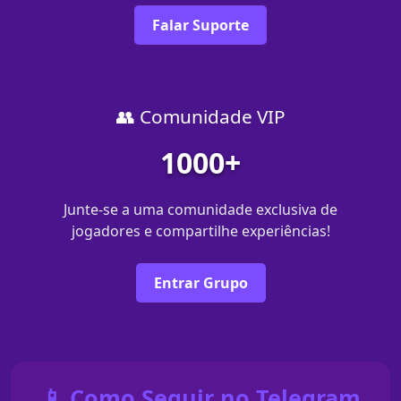
Falar Suporte
👥 Comunidade VIP
1000+
Junte-se a uma comunidade exclusiva de
jogadores e compartilhe experiências!
Entrar Grupo
📱 Como Seguir no Telegram