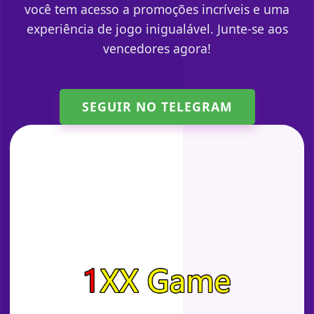
você tem acesso a promoções incríveis e uma
experiência de jogo inigualável. Junte-se aos
vencedores agora!
SEGUIR NO TELEGRAM