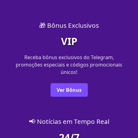
🎁 Bônus Exclusivos
VIP
Receba bônus exclusivos do Telegram,
promoções especiais e códigos promocionais
únicos!
Ver Bônus
📢 Notícias em Tempo Real
24/7