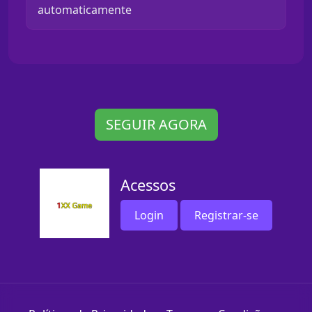
automaticamente
SEGUIR AGORA
Acessos
Login
Registrar-se