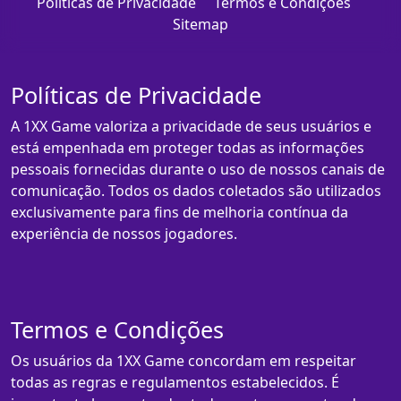
Políticas de Privacidade
Termos e Condições
Sitemap
Políticas de Privacidade
A 1XX Game valoriza a privacidade de seus usuários e
está empenhada em proteger todas as informações
pessoais fornecidas durante o uso de nossos canais de
comunicação. Todos os dados coletados são utilizados
exclusivamente para fins de melhoria contínua da
experiência de nossos jogadores.
Termos e Condições
Os usuários da 1XX Game concordam em respeitar
todas as regras e regulamentos estabelecidos. É