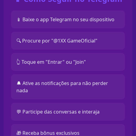
📱 Baixe o app Telegram no seu dispositivo
🔍 Procure por "@1XX GameOficial"
👆 Toque em "Entrar" ou "Join"
🔔 Ative as notificações para não perder
nada
💬 Participe das conversas e interaja
🎁 Receba bônus exclusivos