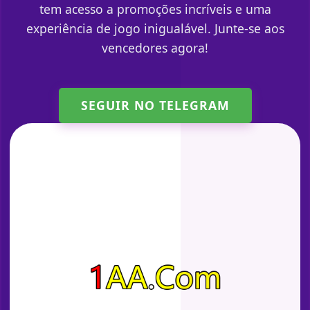
tem acesso a promoções incríveis e uma
experiência de jogo inigualável. Junte-se aos
vencedores agora!
SEGUIR NO TELEGRAM