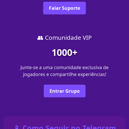
Falar Suporte
👥 Comunidade VIP
1000+
Junte-se a uma comunidade exclusiva de
jogadores e compartilhe experiências!
Entrar Grupo
📱 Como Seguir no Telegram