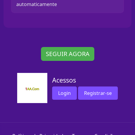
automaticamente
SEGUIR AGORA
Acessos
Login
Registrar-se