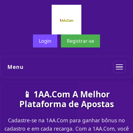
Login
Registrar-se
Menu
📱 1AA.Com A Melhor
Plataforma de Apostas
Cadastre-se na 1AA.Com para ganhar bônus no
cadastro e em cada recarga. Com a 1AA.Com, você