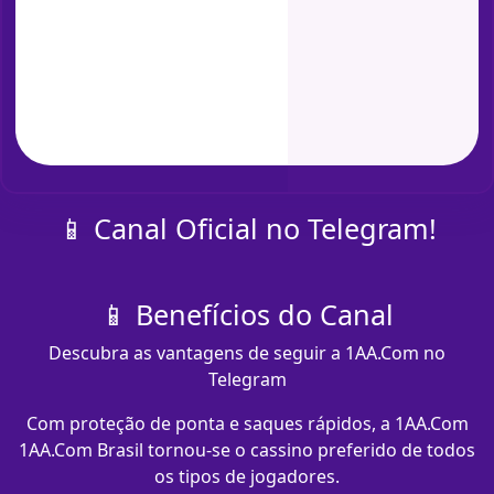
📱 Canal Oficial no Telegram!
📱 Benefícios do Canal
Descubra as vantagens de seguir a 1AA.Com no
Telegram
Com proteção de ponta e saques rápidos, a 1AA.Com
1AA.Com Brasil tornou-se o cassino preferido de todos
os tipos de jogadores.