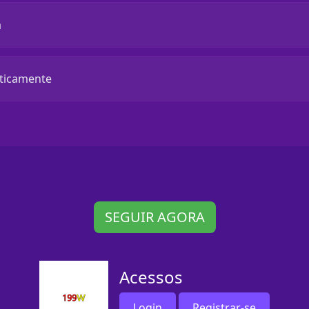
a
aticamente
SEGUIR AGORA
Acessos
Login
Registrar-se