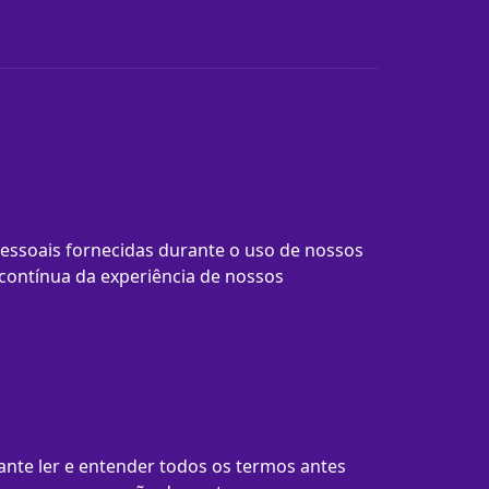
essoais fornecidas durante o uso de nossos
 contínua da experiência de nossos
nte ler e entender todos os termos antes