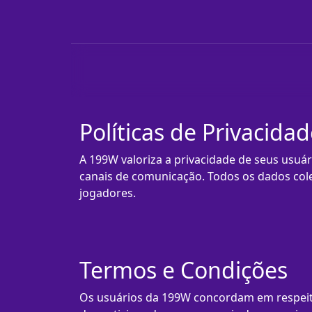
Políticas de Privacida
A 199W valoriza a privacidade de seus usu
canais de comunicação. Todos os dados cole
jogadores.
Termos e Condições
Os usuários da 199W concordam em respeita