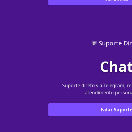
💬 Suporte Di
Cha
Suporte direto via Telegram, r
atendimento persona
Falar Suport