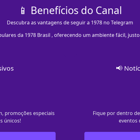
📱 Benefícios do Canal
Descubra as vantagens de seguir a 1978 no Telegram
ares da 1978 Brasil , oferecendo um ambiente fácil, justo
sivos
📢 Notí
m, promoções especiais
Fique por dentro d
s únicos!
eventos 