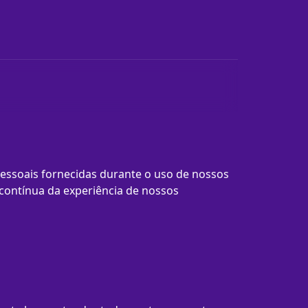
essoais fornecidas durante o uso de nossos
 contínua da experiência de nossos