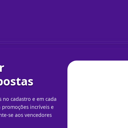
r
postas
 no cadastro e em cada
 promoções incríveis e
unte-se aos vencedores