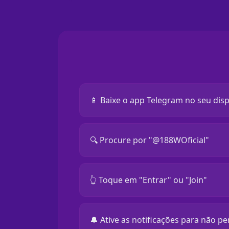
📱 Baixe o app Telegram no seu disp
🔍 Procure por "@188WOficial"
👆 Toque em "Entrar" ou "Join"
🔔 Ative as notificações para não p