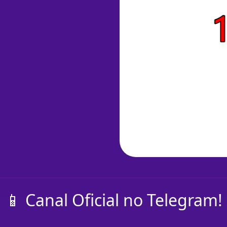
📱 Canal Oficial no Telegram!