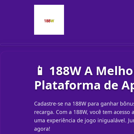
📱 188W A Melho
Plataforma de A
Cadastre-se na 188W para ganhar bônus
recarga. Com a 188W, você tem acesso a
uma experiência de jogo inigualável. J
agora!