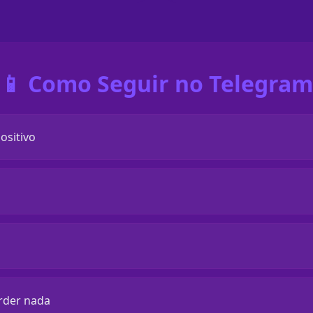
📱 Como Seguir no Telegram
ositivo
erder nada