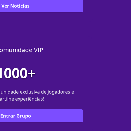
Ver Notícias
Comunidade VIP
1000+
unidade exclusiva de jogadores e
rtilhe experiências!
Entrar Grupo