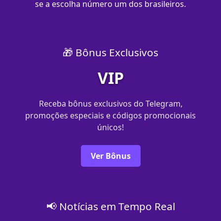
se a escolha número um dos brasileiros.
🎁 Bônus Exclusivos
VIP
Receba bônus exclusivos do Telegram,
promoções especiais e códigos promocionais
únicos!
Ver Bônus
📢 Notícias em Tempo Real