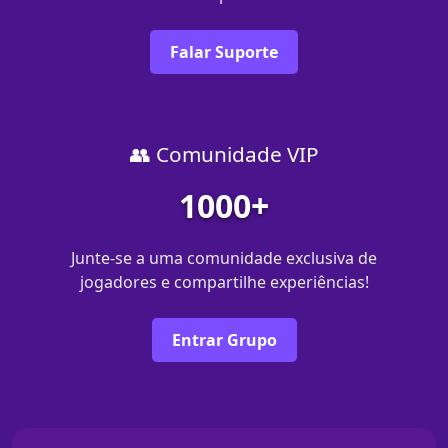
Falar Suporte
👥 Comunidade VIP
1000+
Junte-se a uma comunidade exclusiva de
jogadores e compartilhe experiências!
Entrar Grupo