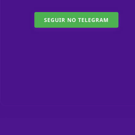
SEGUIR NO TELEGRAM