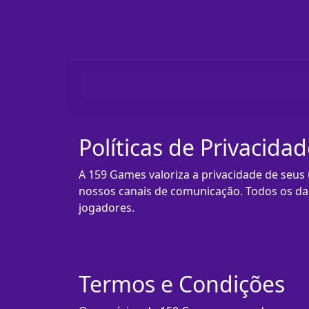
Políticas de Privacida
A 159 Games valoriza a privacidade de seu
nossos canais de comunicação. Todos os dad
jogadores.
Termos e Condições