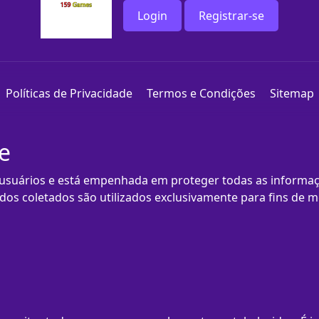
Login
Registrar-se
Políticas de Privacidade
Termos e Condições
Sitemap
de
s usuários e está empenhada em proteger todas as informaç
os coletados são utilizados exclusivamente para fins de m