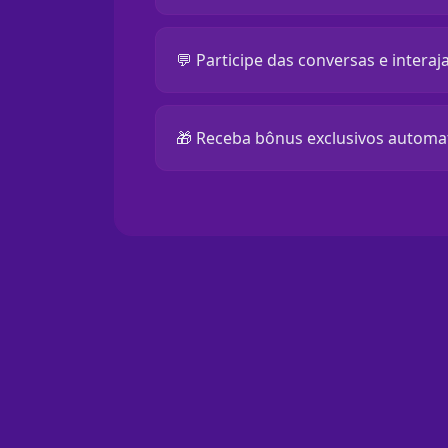
💬 Participe das conversas e interaj
🎁 Receba bônus exclusivos autom