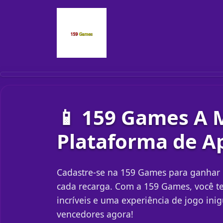
📱 159 Games A 
Plataforma de A
Cadastre-se na 159 Games para ganhar
cada recarga. Com a 159 Games, você 
incríveis e uma experiência de jogo inig
vencedores agora!