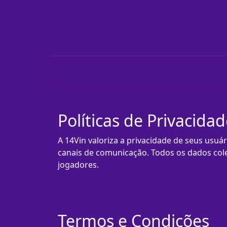
Políticas de Privacida
A 14Vin valoriza a privacidade de seus usu
canais de comunicação. Todos os dados cole
jogadores.
Termos e Condições