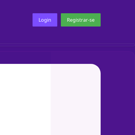
Login
Registrar-se