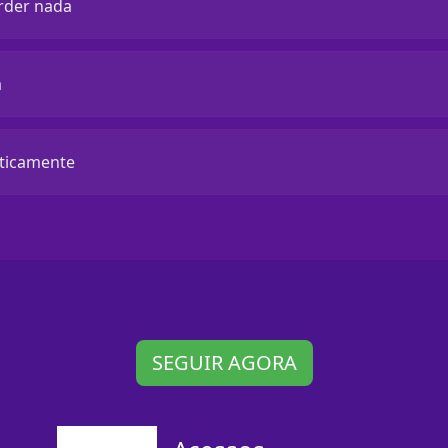
erder nada
a
aticamente
SEGUIR AGORA