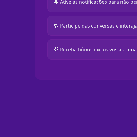
🔔 Ative as notificações para não p
💬 Participe das conversas e interaj
🎁 Receba bônus exclusivos autom