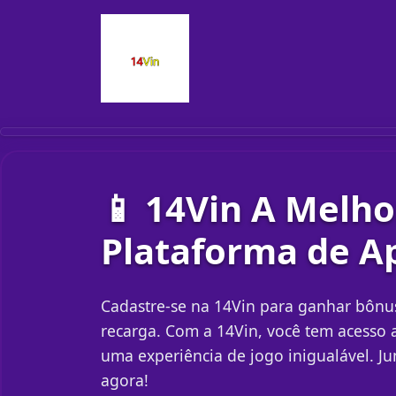
📱 14Vin A Melho
Plataforma de A
Cadastre-se na 14Vin para ganhar bônu
recarga. Com a 14Vin, você tem acesso 
uma experiência de jogo inigualável. J
agora!