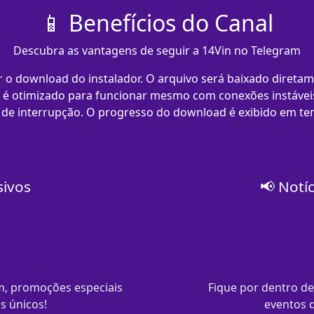
📱 Benefícios do Canal
Descubra as vantagens de seguir a 14Vin no Telegram
r o download do instalador. O arquivo será baixado diret
 é otimizado para funcionar mesmo com conexões instáv
de interrupção. O progresso do download é exibido em te
sivos
📢 Notí
m, promoções especiais
Fique por dentro d
s únicos!
eventos 