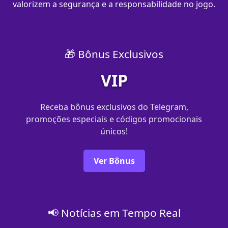
valorizem a segurança e a responsabilidade no jogo.
🎁 Bônus Exclusivos
VIP
Receba bônus exclusivos do Telegram,
promoções especiais e códigos promocionais
únicos!
Ver Bônus
📢 Notícias em Tempo Real