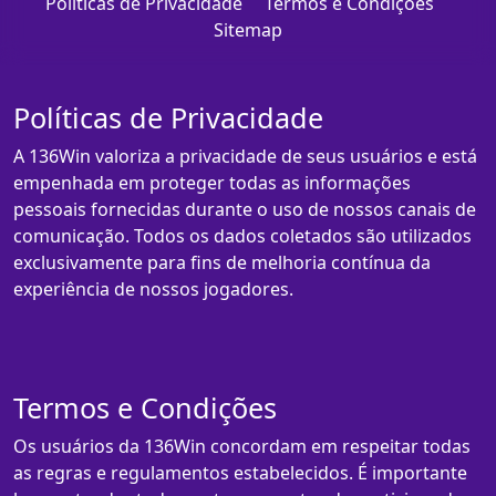
Políticas de Privacidade
Termos e Condições
Sitemap
Políticas de Privacidade
A 136Win valoriza a privacidade de seus usuários e está
empenhada em proteger todas as informações
pessoais fornecidas durante o uso de nossos canais de
comunicação. Todos os dados coletados são utilizados
exclusivamente para fins de melhoria contínua da
experiência de nossos jogadores.
Termos e Condições
Os usuários da 136Win concordam em respeitar todas
as regras e regulamentos estabelecidos. É importante