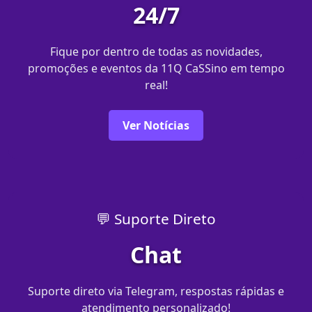
24/7
Fique por dentro de todas as novidades,
promoções e eventos da 11Q CaSSino em tempo
real!
Ver Notícias
💬 Suporte Direto
Chat
Suporte direto via Telegram, respostas rápidas e
atendimento personalizado!