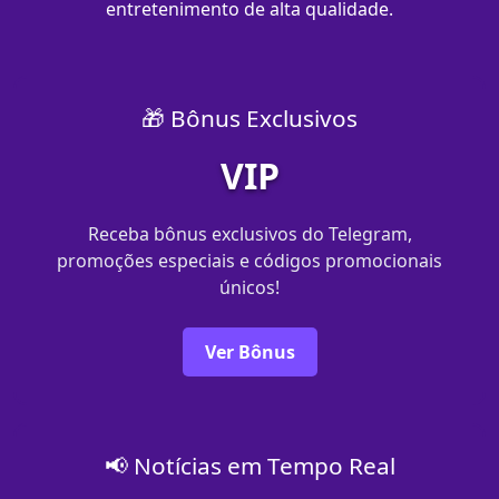
entretenimento de alta qualidade.
🎁 Bônus Exclusivos
VIP
Receba bônus exclusivos do Telegram,
promoções especiais e códigos promocionais
únicos!
Ver Bônus
📢 Notícias em Tempo Real