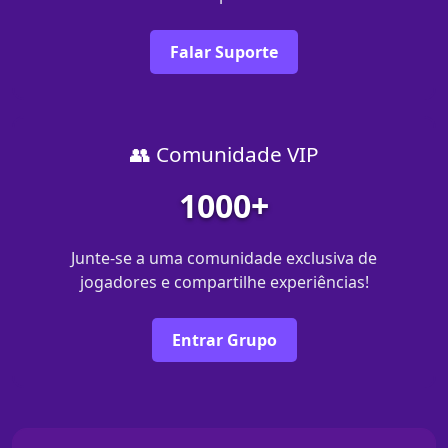
Falar Suporte
👥 Comunidade VIP
1000+
Junte-se a uma comunidade exclusiva de
jogadores e compartilhe experiências!
Entrar Grupo