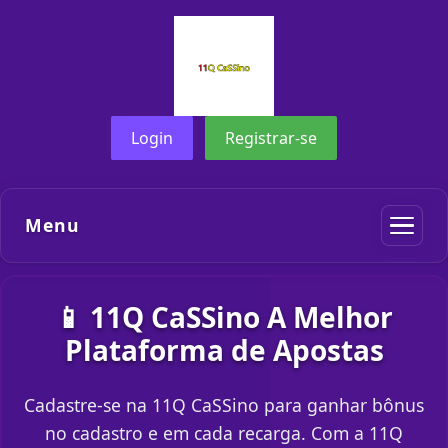
Login
Registrar-se
Menu
📱 11Q CaSSino A Melhor
Plataforma de Apostas
Cadastre-se na 11Q CaSSino para ganhar bônus
no cadastro e em cada recarga. Com a 11Q