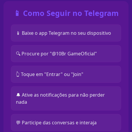
📱 Como Seguir no Telegram
📱 Baixe o app Telegram no seu dispositivo
🔍 Procure por "@10Br GameOficial"
👆 Toque em "Entrar" ou "Join"
🔔 Ative as notificações para não perder
nada
💬 Participe das conversas e interaja