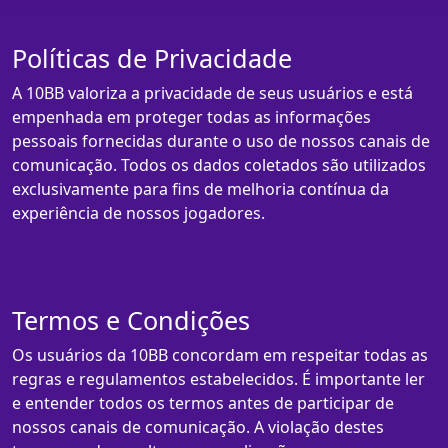
Políticas de Privacidade
A 10BB valoriza a privacidade de seus usuários e está
empenhada em proteger todas as informações
pessoais fornecidas durante o uso de nossos canais de
comunicação. Todos os dados coletados são utilizados
exclusivamente para fins de melhoria contínua da
experiência de nossos jogadores.
Termos e Condições
Os usuários da 10BB concordam em respeitar todas as
regras e regulamentos estabelecidos. É importante ler
e entender todos os termos antes de participar de
nossos canais de comunicação. A violação destes