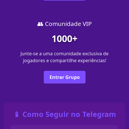
👥 Comunidade VIP
1000+
Junte-se a uma comunidade exclusiva de
jogadores e compartilhe experiências!
Entrar Grupo
📱 Como Seguir no Telegram