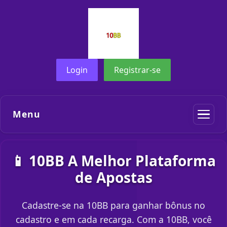
Login
Registrar-se
Menu
📱 10BB A Melhor Plataforma
de Apostas
Cadastre-se na 10BB para ganhar bônus no
cadastro e em cada recarga. Com a 10BB, você